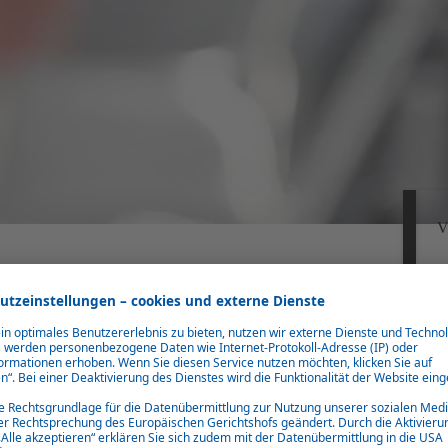
V
 und Plug-in-Hybride
lektrofahrzeuge und Plug-in-Hybride. Er
ht dabei extrem schnelle Aufheizzeiten,