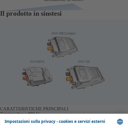
Il prodotto in sinstesi
CARATTERISTICHE PRINCIPALI
Tensioni fino a 880 V
La gamma ad alta tensione dell'HVH 50/70 è compresa tra 100 e 490
volt ed è quindi perfettamente adatta alla maggior parte delle auto