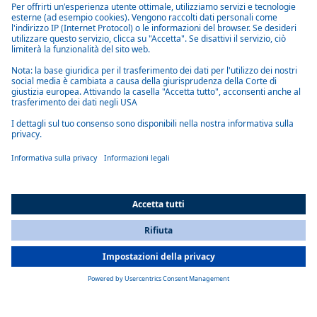
elettriche. Gli HVH a 800 V completano il portafoglio prodotti,
trovando impiego sia nelle automobili che nei veicoli elettrici ad uso
commerciale come camion, autobus, macchine edili e agricole. L'HVH
100 Compact eroga fino a 10 kilowatt di potenza termica e funziona
con tensioni fino a 880 volt, necessarie per una ricarica rapida. Con
una potenza termica fino a 12 kW e un ampio intervallo di tensione
fino a 880 V, l'HVH 120 fornisce un calore potente e affidabile nella
cabina di guida.
All Countries
You are currently on our website for
Italy
. To view your local
information, please visit our website for
America
.