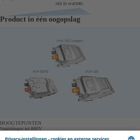
om in warmte.
Product in één oogopslag
HOOGTEPUNTEN
Spanningen tot 880V
Het hoogspanningsbereik van de HVH 50/70 ligt tussen de 100 volt
en 490 volt en is daarom perfect geschikt voor de meeste elektrische