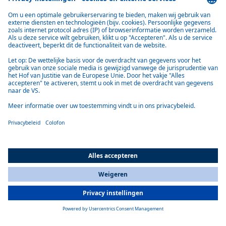
auto's. De 800 V HVH's ronden het productportfolio af door te
worden gebruikt voor zowel auto's als commercieel gebruikte
elektrische voertuigen zoals vrachtwagens, bussen, bouw- en
landbouwmachines. De HVH 100 Compact levert tot 10 kilowatt
verwarmingsvermogen en werkt met spanningen tot 880 volt, die
nodig zijn voor snelladen. Met een verwarmingsvermogen tot 12 kW
en een breed spanningsbereik tot 880 V zorgt de HVH 120 voor
krachtige en betrouwbare warmte in de bestuurderscabine.
All Countries
You are currently on our website for
Netherlands
. To view your local
information, please visit our website for
America
.