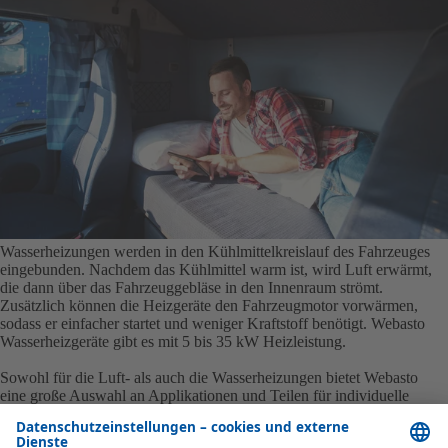
Wasserheizungen werden in den Kühlmittelkreislauf des Fahrzeuges
eingebunden. Nachdem das Kühlmittel warm ist, wird Luft erwärmt,
die dann über das Fahrzeuggebläse in den Innenraum strömt.
Zusätzlich können die Heizgeräte den Fahrzeugmotor vorwärmen,
sodass er einfacher startet und weniger Kraftstoff benötigt. Webasto
Wasserheizgeräte gibt es mit 5 bis 35 kW Heizleistung.
Sowohl für die Luft- als auch die Wasserheizungen bietet Webasto
eine große Auswahl an Applikationen und Teilen für individuelle
Erstausrüstungen und Nachrüstlösungen. Sie sind in 12- und 24-V-
Umgebungen integrierbar und heizen auch mit alternativen