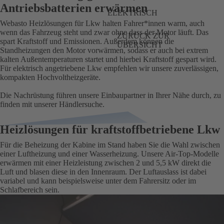
Antriebsbatterien erwärmen
ELEKTRISCH
Webasto Heizlösungen für Lkw halten Fahrer*innen warm, auch
wenn das Fahrzeug steht und zwar ohne dass der Motor läuft. Das
ZURÜCK ZUR
spart Kraftstoff und Emissionen. Außerdem können die
ÜBERSICHT
Standheizungen den Motor vorwärmen, sodass er auch bei extrem
kalten Außentemperaturen startet und hierbei Kraftstoff gespart wird.
Für elektrisch angetriebene Lkw empfehlen wir unsere zuverlässigen,
kompakten Hochvoltheizgeräte.
Die Nachrüstung führen unsere Einbaupartner in Ihrer Nähe durch, zu
finden mit unserer Händlersuche.
Heizlösungen für kraftstoffbetriebene Lkw
Für die Beheizung der Kabine im Stand haben Sie die Wahl zwischen
einer Luftheizung und einer Wasserheizung. Unsere Air-Top-Modelle
erwärmen mit einer Heizleistung zwischen 2 und 5,5 kW direkt die
Luft und blasen diese in den Innenraum. Der Luftauslass ist dabei
variabel und kann beispielsweise unter dem Fahrersitz oder im
Schlafbereich sein.