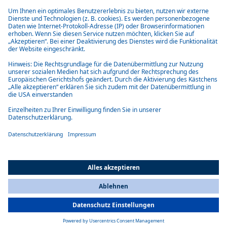
Kraftstoffen wie HVO und GtL. Die Geräte sind für die jeweilige
Geräteklasse möglichst klein, leicht, leise und robust, um Bauräume
flexibel zu halten, Kraftstoff zu sparen und Langlebigkeit zu
gewährleisten. Es gibt Varianten mit Arctic Start-Funktion für
besonders kalte Umgebungen mit bis zu -40 Grad Celsius und
automatischer Höhenanpassung bis zu 5.500 m.
All Countries
You are currently on our website for
Switzerland
. To view your local
information, please visit our website for
America
.
Key facts
Erwärmen Innenraum und Motor