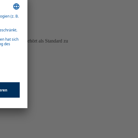
passung
zu 4.000 m gehört als Standard zu
izgerät.