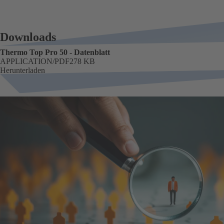
Downloads
Thermo Top Pro 50 - Datenblatt
FORMAT
APPLICATION/PDF
Größe
278 KB
Herunterladen