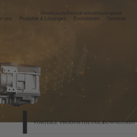
Händlersuche
Presse
Karriere
Händlerportal
r uns
Produkte & Lösungen
Evolutionen
Services
VORTEILE
PRODUKTDETAILS
DOWNLOADS