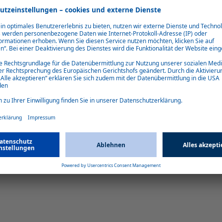
telpumpe
Höhenan
tet in Leistung und Effizienz.
Automatische Höhenanpassung bis 
jedem He
16709