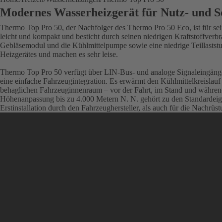
Modernes Wasserheizgerät für Nutz- und 
Thermo Top Pro 50, der Nachfolger des Thermo Pro 50 Eco, ist für sei
leicht und kompakt und besticht durch seinen niedrigen Kraftstoffve
Gebläsemodul und die Kühlmittelpumpe sowie eine niedrige Teillaststu
Heizgerätes und machen es sehr leise.
Thermo Top Pro 50 verfügt über LIN-Bus- und analoge Signaleingänge u
eine einfache Fahrzeugintegration. Es erwärmt den Kühlmittelkreislauf
behaglichen Fahrzeuginnenraum – vor der Fahrt, im Stand und währen
Höhenanpassung bis zu 4.000 Metern N. N. gehört zu den Standardeigen
Erstinstallation durch den Fahrzeughersteller, als auch für die Nachr