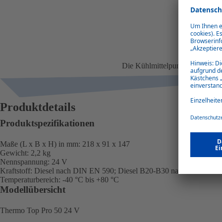
Kühlmit
Die Kühlmittelpumpe UP500 punk
Produktdetails
Produktspezifikationen
Maße (L x B x H) in mm: 218 x 91 x 147
Gewicht: 2,2 kg
Nennspannung: 24 V
Kraftstoff: Diesel nach DIN EN 590; Diesel B20-B30 nach DIN EN 
Temperaturbereich: -40 °C bis +80 °C
Modellübersicht
Thermo Top Pro 50 24 V