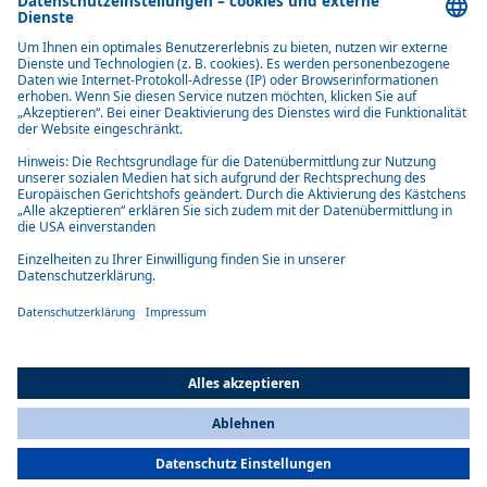
Komfortabel
Heizt schnell auf und hält eine angenehme Temperatur in Fahrerkabine
und Fahrgastraum.
Kraftstoffeffizient
Geringer Kraftstoffverbrauch durch verkürzte Brennzeiten, die den
Verbrauch während der Heizperiode um etwa 30 Prozent senken.
All Countries
You are currently on our website for
Switzerland
. To view your local
information, please visit our website for
America
.
Geräuscharm