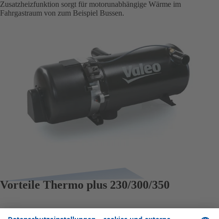
Zusatzheizfunktion sorgt für motorunabhängige Wärme im
Fahrgastraum von zum Beispiel Bussen.
Vorteile Thermo plus 230/300/350