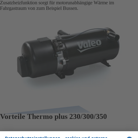
Zusatzheizfunktion sorgt für motorunabhängige Wärme im
Fahrgastraum von zum Beispiel Bussen.
Vorteile Thermo plus 230/300/350