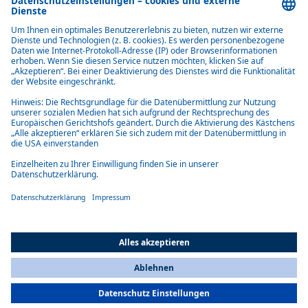
Komfortabel
Heizt schnell auf und hält eine angenehme Temperatur in Fahrerkabine
und Fahrgastraum.
Kraftstoffeffizient
Geringer Kraftstoffverbrauch durch verkürzte Brennzeiten, die den
Verbrauch während der Heizperiode um etwa 30 Prozent senken.
All Countries
You are currently on our website for
Austria
. To view your local
information, please visit our website for
America
.
Geräuscharm