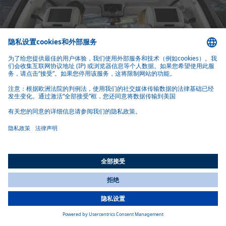
我们的技术
凭借员工丰富的研发专业知识，Webasto 始终紧跟潮流，并持续
推进自身技术的研发。运用现代材料、恪守高标准品质、以客
户需求为核心导向，这些对Webasto 而言都是理所当然的企业准
则。
聚氨酯发泡
聚氨酯
ProTec 玻璃
聚氨酯发泡
聚氨酯发泡
聚氨酯发泡是一项用于将螺钉、加强件等组件与玻璃板材连接
的技术。聚氨酯（PU）既作为各组件间的连接介质，又可作为
All Countries
构成特殊几何形状的结构材料。
You are currently on our website for
China
. To view your local
information, please visit our website for
America
.