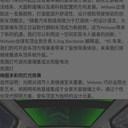
电动汽车的兴起正改变着车辆的整体设计语言。趋势正朝着简
洁线条、大面积玻璃以及高科技配置的方向发展。Webasto正借
助这一发展趋势，打造能提升舒适性、设计感和驾驶体验的创
新车顶概念。“随着汽车制造商致力于打造统一的设计语言，大
型玻璃车顶正日益取代钢制车顶成为新趋势。这为Webasto带来
了新的机遇，我们可以利用这一空间实现令人振奋的创新，”
Webasto全球车顶业务负责人Jörg Buchheim 解释道， “85 年来，
我们的可开启车顶为驾乘者带来了愉悦驾乘体验，未来我们将
继续推进车顶系统升级。”
氛围灯
可调光玻璃
集成太阳能电池
氛围灯
绚丽多彩的灯光效果
自然证明：光照对调节人类情绪至关重要。Webasto 巧妙运用光
影艺术，将照明系统直接集成于全景天窗玻璃之中。通过个性
化现代照明方案，使车顶变为独特的设计元素。