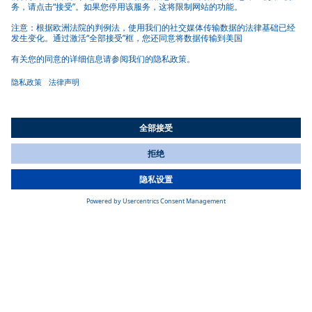
安装简便
由于控制单元和所有接口位于同一侧，并且插头易于插拔，因
此安装简便高效。
可替代燃料
All Countries
Thermo Top Pro 120/150（船舶款）使用常规柴油以及 100% 石蜡
You are currently on our website for
China
. To view your local
基柴油（包括 HVO 等可再生燃料）加热。
information, please visit our website for
America
.
灵活的加热解决方案
水暖加热器通常安装在技术室内，可灵活使用，并通过对流器