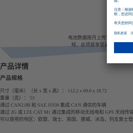
质保P
电池数据按月上传至Webast
规，此项是享受延长版Guarant
产品详情
产品规格
尺寸（毫米）（长 x 宽 x 高）： 112.2 x 69.6 x 18.72
重量（克）： 53
通过 CAN2.0B 和 SAE J1939 集成 CAN 通信的车辆
通过 2G 或 LTE CAT M1 通过集成的移动无线电和 GPS 天线
可以使用的地区：欧盟、瑞士、英国、挪威、冰岛、列支敦士登