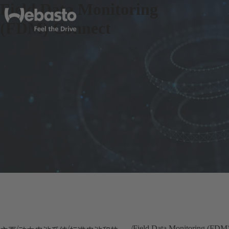
Field Data Monitoring
(FDM) Connect
Field Data Monitoring (FDM