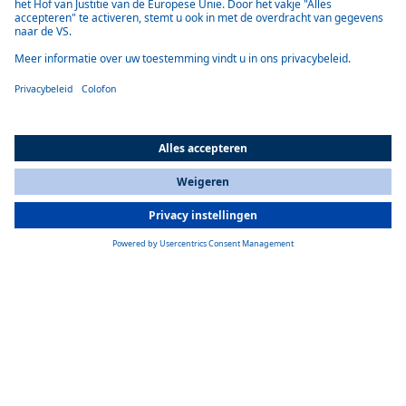
van de ruimte mogelijk maakt.
Flexibele installatie
Voor een grote flexibiliteit bij de installatie van de koelkast kunnen de
koelkastcompressoren tot op 1,2 meter afstand worden gemonteerd.
All Countries
You are currently on our website for
Netherlands
. To view your local
information, please visit our website for
America
.
Optie roestvrij staal
Voor beide koelkasten is een roestvrijstalen versie beschikbaar.
Productinformatie
Product specificaties