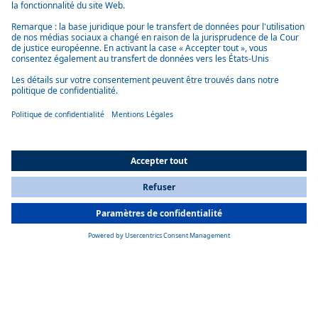
Léger et compact
Les petits réfrigérateurs ne pèsent qu’entre 14 et 17 kilogrammes, ce
qui facilite l’installation et le transport et permet une utilisation
maximale de l’espace.
Flexibilité d’installation
Pour une grande flexibilité dans l’installation des réfrigérateurs, les
compresseurs frigorifiques peuvent être montés jusqu’à 1,2 mètre de
distance.
All Countries
You are currently on our website for
France
. To view your local
information, please visit our website for
America
.
Option acier inoxydable
Une version en acier inoxydable est disponible pour les deux