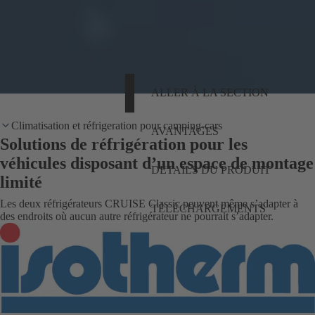
ALLER À LA SECTION
Climatisation et réfrigeration pour camping-cars
AVANTAGES
Solutions de réfrigération pour les
véhicules disposant d’un espace de montage
DÉTAILS DU PRODUIT
limité
Les deux réfrigérateurs CRUISE Classic peuvent même s’adapter à
TÉLÉCHARGEMENTS
des endroits où aucun autre réfrigérateur ne pourrait s’adapter.