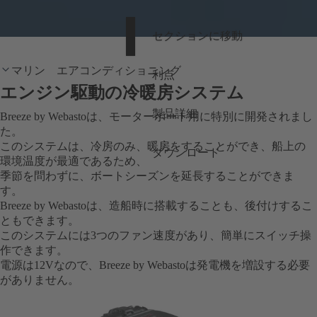
セクションに移動
マリン エアコンディショニング
利点
エンジン駆動の冷暖房システム
製品詳細
Breeze by Webastoは、モーターボート用に特別に開発されまし
た。
このシステムは、冷房のみ、暖房をすることができ、船上の
ダウンロード
環境温度が最適であるため、
季節を問わずに、ボートシーズンを延長することができま
す。
Breeze by Webastoは、造船時に搭載することも、後付けするこ
ともできます。
このシステムには3つのファン速度があり、簡単にスイッチ操
作できます。
電源は12Vなので、Breeze by Webastoは発電機を増設する必要
がありません。