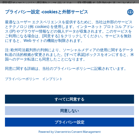
堅牢なエンジン駆動システムは、発電機を追加することなく
一定の出力を保証します。
簡単なオン/オフスイッチ
オン/オフスイッチを備えた直感的なインターフェースによ
り、簡単に制御できます。
3つのファン速度
All Countries
3つの異なるファン速度により、理想的な空気の流れを確保し
You are currently on our website for
Japan
. To view your local
ます。
information, please visit our website for
America
.