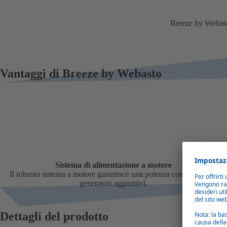
Breeze by Webas
Vantaggi di Breeze by Webasto
Sistema di alimentazione a motore
Il robusto sistema a motore garantisce una potenza costante senza
generatori aggiuntivi.
Dettagli del prodotto