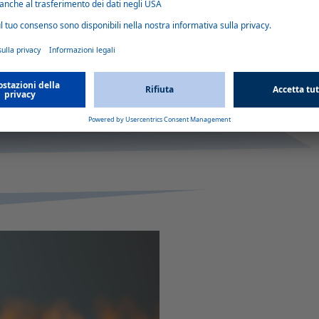
a download
.
ffreddamento e riscaldamento.