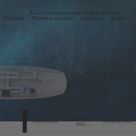
Ricerca rivenditore
Stampa
Carriera
Dealer Portal
Chi siamo
Prodotti e soluzioni
Evoluzioni
Servizi
DETTAGLI
VANTAGGI
DOWNLOAD
DEL
PRODOTTO