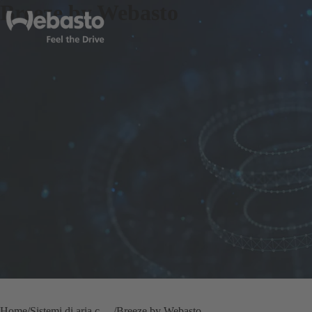
Breeze by Webasto
Home
Sistemi di aria condizionata per la nautica
Breeze by Webasto