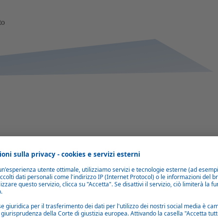
to
Facile accensione e spegnimento dell'interruttore
Un'interfaccia intuitiva con interruttore on/off consente un facile
controllo.