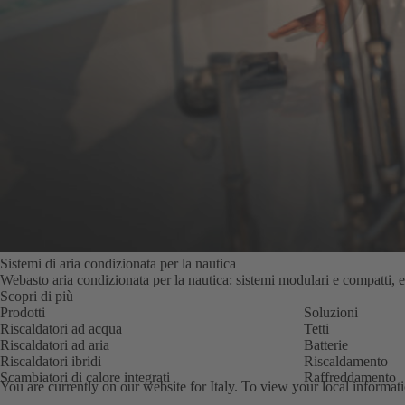
Sistemi di aria condizionata per la nautica
Webasto aria condizionata per la nautica: sistemi modulari e compatti, e
Scopri di più
Prodotti
Soluzioni
Riscaldatori ad acqua
Tetti
Riscaldatori ad aria
Batterie
Riscaldatori ibridi
Riscaldamento
Scambiatori di calore integrati
Raffreddamento
You are currently on our website for
Italy
. To view your local informati