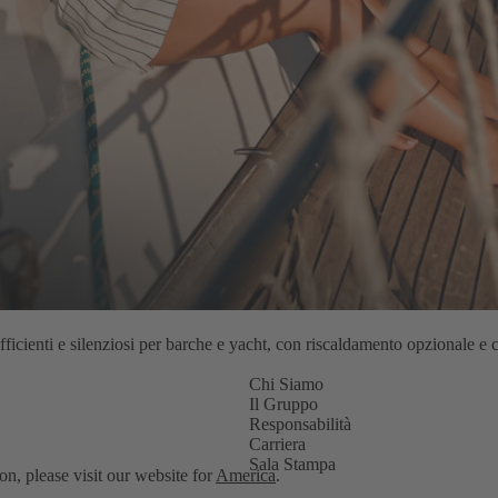
fficienti e silenziosi per barche e yacht, con riscaldamento opzionale e 
Chi Siamo
Il Gruppo
Responsabilità
Carriera
Sala Stampa
on, please visit our website for
America
.