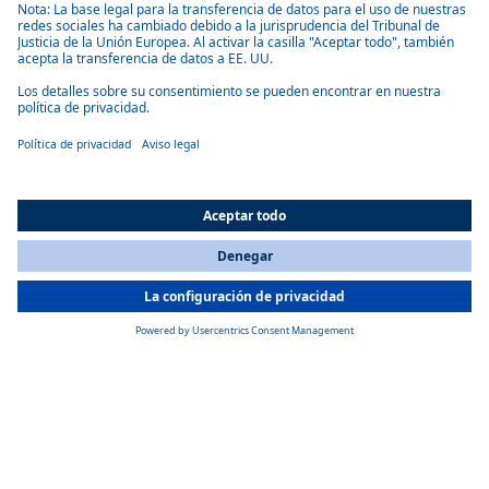
Calor continuo
La calefacción y la preparación de agua caliente son posibles sin
interrupción.
Agua caliente en invierno
All Countries
El agua se calienta incluso en los inviernos más fríos.
You are currently on our website for
Spain
. To view your local
information, please visit our website for
America
.
Ahorro de espacio y peso
Como el sistema de calefacción utiliza gasóleo en lugar de gas, se
puede reducir el número de bombonas de gas a bordo. Esto ahorra