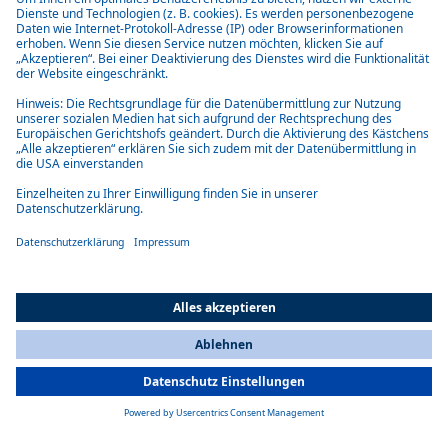
PRESSESPRECHER PRODUKT- UND
TECHNOLOGIETHEMEN
Michael Halser
Communication Manager / Pressesprecher Produkt- und
Technologiethemen
Telefon: +49 89 8 57 94-53340
E-Mail: michael.halser@webasto.com
E-Mail senden
All Countries
You are currently on our website for
Germany
. To view your local
information, please visit our website for
America
.