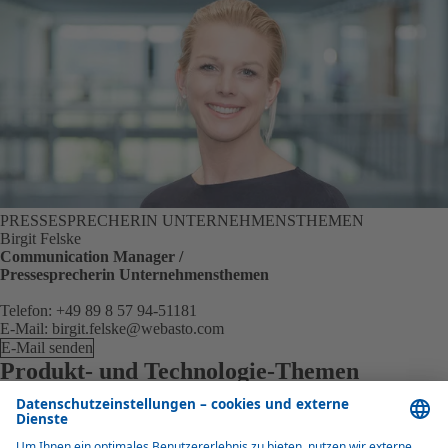
PRESSESPRECHERIN UNTERNEHMENSTHEMEN
Birgit Felske
Communication Manager /
Pressesprecherin Unternehmensthemen
Telefon: +49 89 8 57 94-51181
E-Mail: birgit.felske@webasto.com
E-Mail senden
Produkt- und Technologie-Themen