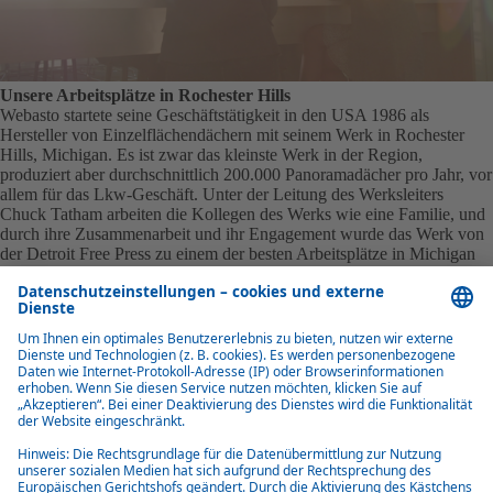
Unsere Arbeitsplätze in Rochester Hills
Webasto startete seine Geschäftstätigkeit in den USA 1986 als
Hersteller von Einzelflächendächern mit seinem Werk in Rochester
Hills, Michigan. Es ist zwar das kleinste Werk in der Region,
produziert aber durchschnittlich 200.000 Panoramadächer pro Jahr, vor
allem für das Lkw-Geschäft. Unter der Leitung des Werksleiters
Chuck Tatham arbeiten die Kollegen des Werks wie eine Familie, und
durch ihre Zusammenarbeit und ihr Engagement wurde das Werk von
der Detroit Free Press zu einem der besten Arbeitsplätze in Michigan
gewählt und mit dem Ford Motor Company Q1 Award und dem
General Motors Supplier Quality Excellence Award ausgezeichnet.
Das Produktionszentrum für Panoramadächer
Frische Luft, freie Sicht in den Himmel und ein großzügiges
Raumgefühl: Moderne Schiebe- und Panoramadächer mit innovativen
Features bieten Autofahrern heute echtes Open-Air-Feeling. In
unserem Webasto-Werk in Rochester Hills konzentrieren wir uns auf
die Produktion von Panoramadächern, vor allem für LKWs.