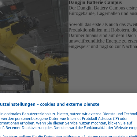
Dangjin Batterie Campus
Der Dangjin Battery Campus erstre
Bürogebäude, Lagerhallen und ausr
Sowohl das erste als auch das zwei
Produktionslinien mit Robotern, di
Darüber hinaus sind auf dem Dach d
umweltfreundliche Energie zu erze
eingespeist und trägt so zur Nachh