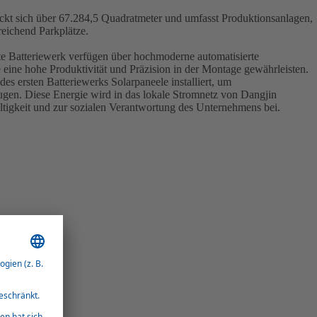
ckt sich über 67.284,5 Quadratmeter und umfasst Produktionsanlagen,
eichend Parkplätze.
te Batteriewerk verfügen über hochmoderne automatisierte
e eine hohe Produktivität und Präzision in der Montage gewährleisten.
es ersten Batteriewerks Solarpaneele installiert, um
ugen. Diese Energie wird in das lokale Stromnetz von Dangjin
altigkeit und zur sozialen Verantwortung des Unternehmens bei.