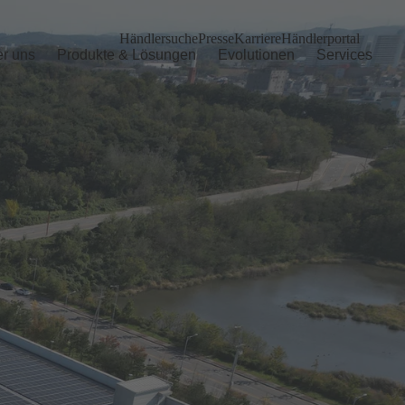
Händlersuche
Presse
Karriere
Händlerportal
r uns
Produkte & Lösungen
Evolutionen
Services