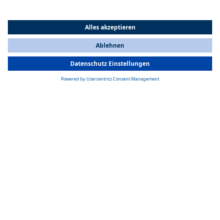
All Countries
You are currently on our website for
Germany
. To view your local
information, please visit our website for
America
.
Produktion und Innovation
Webasto Chongqing fertigt Premium-Schiebedachsysteme – darunter
klassische TSR-Modelle, Panoramadächer und Rollos. Mit präziser
Ingenieurskunst und innovativem Design verbindet das Werk Ästhetik,