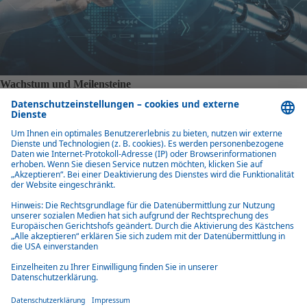
Wachstum und Meilensteine
Seit dem Grundstückserwerb 2013 wurde in Chongqing ein moderner
Produktionsstandort mit vollständig lokalisierter Lieferkette aufgebaut.
Im Jahr 2024 feierte das Werk einen wichtigen Erfolg: die Einführung
des ersten AVP-Schiebedachs und den erfolgreichen SOP (Start of
Production) innerhalb der Webasto Gruppe.
Verkehrsanbindung
Dank der Nähe zum Ring Expressway und Yu-Chang Expressway ist
das Werk hervorragend erreichbar – nur 20 Minuten vom
Nordbahnhof und 30 Minuten vom Internationalen Flughafen Jiangbei
entfernt. Diese strategische Lage ermöglicht schnelle Kundenbesuche
und effiziente Logistik.