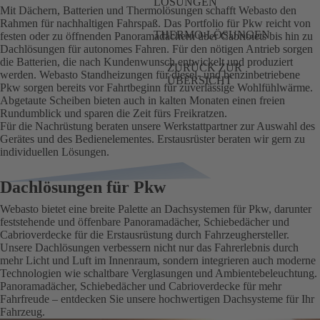
LÖSUNGEN
Mit Dächern, Batterien und Thermolösungen schafft Webasto den
Rahmen für nachhaltigen Fahrspaß. Das Portfolio für Pkw reicht von
THERMO-LÖSUNGEN
festen oder zu öffnenden Panoramadächern über Cabriolets bis hin zu
Dachlösungen für autonomes Fahren. Für den nötigen Antrieb sorgen
die Batterien, die nach Kundenwunsch entwickelt und produziert
ZURÜCK ZUR
werden. Webasto Standheizungen für diesel- und benzinbetriebene
ÜBERSICHT
Pkw sorgen bereits vor Fahrtbeginn für zuverlässige Wohlfühlwärme.
Abgetaute Scheiben bieten auch in kalten Monaten einen freien
Rundumblick und sparen die Zeit fürs Freikratzen.
Für die Nachrüstung beraten unsere Werkstattpartner zur Auswahl des
Gerätes und des Bedienelementes. Erstausrüster beraten wir gern zu
individuellen Lösungen.
Dachlösungen für Pkw
Webasto bietet eine breite Palette an Dachsystemen für Pkw, darunter
feststehende und öffenbare Panoramadächer, Schiebedächer und
Cabrioverdecke für die Erstausrüstung durch Fahrzeughersteller.
Unsere Dachlösungen verbessern nicht nur das Fahrerlebnis durch
mehr Licht und Luft im Innenraum, sondern integrieren auch moderne
Technologien wie schaltbare Verglasungen und Ambientebeleuchtung.
Panoramadächer, Schiebedächer und Cabrioverdecke für mehr
Fahrfreude – entdecken Sie unsere hochwertigen Dachsysteme für Ihr
Fahrzeug.