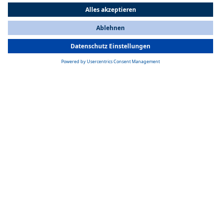
All Countries
You are currently on our website for
Germany
. To view your local
information, please visit our website for
America
.
Cabriodächer
Für OEMs: Cabriodachsysteme von Softtop bis Hybrid – für herausrag
Mehr dazu
Alle Dachlösungen für Pkw
Batterielösungen für Pkw
Als Systempartner für die Elektromobilität entwickelt und produziert
Webasto maßgeschneiderte Batteriesysteme für Pkw. Unsere
Lösungen bieten hohe Energiedichte, Sicherheit und Langlebigkeit.
Mit modularen und skalierbaren Batteriesystemen unterstützen wir