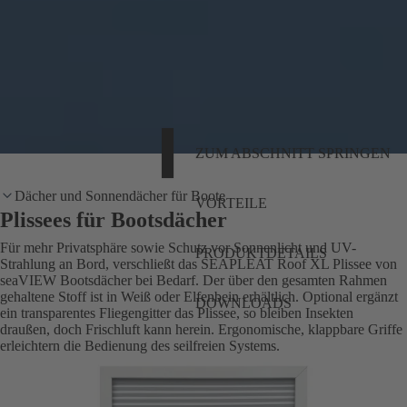
ZUM ABSCHNITT SPRINGEN
Dächer und Sonnendächer für Boote
VORTEILE
Plissees für Bootsdächer
Für mehr Privatsphäre sowie Schutz vor Sonnenlicht und UV-
PRODUKTDETAILS
Strahlung an Bord, verschließt das SEAPLEAT Roof XL Plissee von
seaVIEW Bootsdächer bei Bedarf. Der über den gesamten Rahmen
gehaltene Stoff ist in Weiß oder Elfenbein erhältlich. Optional ergänzt
DOWNLOADS
ein transparentes Fliegengitter das Plissee, so bleiben Insekten
draußen, doch Frischluft kann herein. Ergonomische, klappbare Griffe
erleichtern die Bedienung des seilfreien Systems.