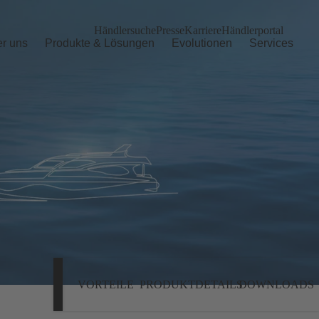
Händlersuche
Presse
Karriere
Händlerportal
r uns
Produkte & Lösungen
Evolutionen
Services
VORTEILE
PRODUKTDETAILS
DOWNLOADS