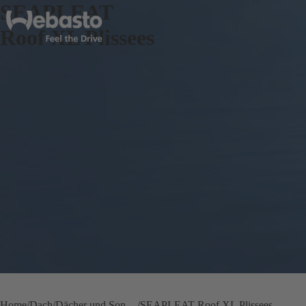
SEAPLEAT
Roof XL Plissees
Home
Dach
Dächer und Sonnendächer für Boote
SEAPLEAT Roof XL Plissees