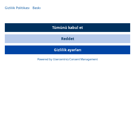
Sürekli sıcak su
All Countries
Verimli ısıtma sistemi sayesinde kışın bile sürekli sıcak su temini
You are currently on our website for
Turkey
. To view your local
garanti edilir.
information, please visit our website for
America
.
Yer ve ağırlık tasarrufu
Isıtma sistemi gaz yerine dizel kullandığından, gemideki gaz şişelerinin
sayısı azaltılabilir. Bu, yaklaşık 20 kg yük ve alan tasarrufu sağlar.