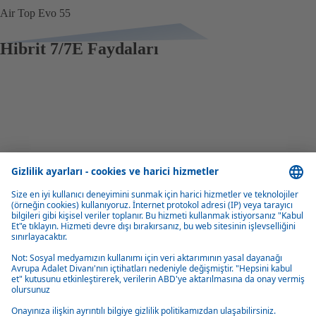
Air Top Evo 55
Hibrit 7/7E Faydaları
Hızlı ısıtma
Güç artırma fonksiyonu sayesinde Hibrit 7/7E, zorlu iklimlerde bile
anında sıcak bir iç mekan ve sıcak su sağlar.
Güçlü ısı çıkışı
Yaklaşık 7 kW'lık bir kombine ısıtma gücü ile Hibrit 7/7E, daha büyük
karavanlar için idealdir.