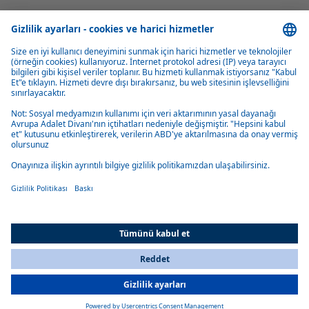
Enerji verimliliği
Çok düşük güç tüketimi ile karakterize edilir.
Sessiz çalışma
Düşük fan hızı ve sessiz yakıt pompası sayesinde teknede sessiz ortam.
All Countries
Yükseklik ayarı
You are currently on our website for
Turkey
. To view your local
Otomatik olarak 2.200 metreye kadar olan rakımlara uyum sağlar.
information, please visit our website for
America
.
Gerekirse, Air Top Evo 40'ın 5.500 metreye kadar irtifa kapasitesine