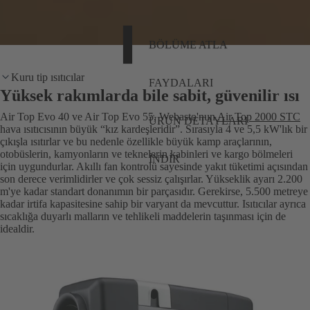
BÖLÜME ATLA
Kuru tip ısıtıcılar
FAYDALARI
Yüksek rakımlarda bile sabit, güvenilir ısı
Air Top Evo 40 ve Air Top Evo 55, Webasto'nun
Air Top 2000 STC
ÜRÜN DETAYLARI
hava ısıtıcısının büyük “kız kardeşleridir”. Sırasıyla 4 ve 5,5 kW'lık bir
çıkışla ısıtırlar ve bu nedenle özellikle büyük kamp araçlarının,
otobüslerin, kamyonların ve teknelerin kabinleri ve kargo bölmeleri
İNDIR
için uygundurlar. Akıllı fan kontrolü sayesinde yakıt tüketimi açısından
son derece verimlidirler ve çok sessiz çalışırlar. Yükseklik ayarı 2.200
m'ye kadar standart donanımın bir parçasıdır. Gerekirse, 5.500 metreye
kadar irtifa kapasitesine sahip bir varyant da mevcuttur. Isıtıcılar ayrıca
sıcaklığa duyarlı malların ve tehlikeli maddelerin taşınması için de
idealdir.