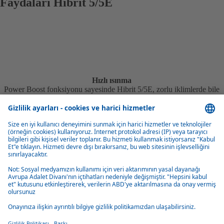
Faydaları Hibrit 5/5E
Hızlı ısınma
Power Boost fonksiyonu sayesinde Hibrit 5/5E, zorlu iklimlerde bile
anında sıcak bir iç mekan ve sıcak su sağlar.
Güçlü ısıtma gücü
Kombine ısıtma gücü 5 kW olan Hybrid 5/5E, daha büyük karavanlar
için idealdir.