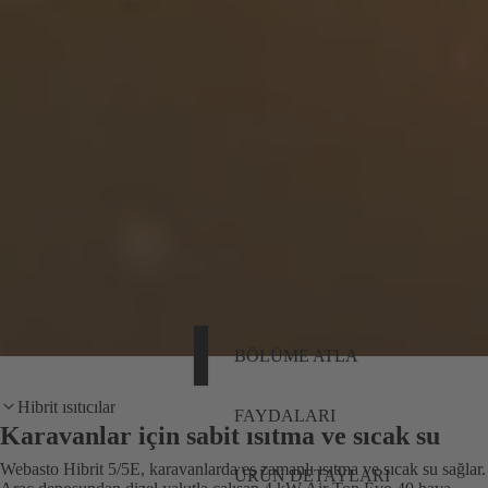
BÖLÜME ATLA
Hibrit ısıtıcılar
FAYDALARI
Karavanlar için sabit ısıtma ve sıcak su
Webasto Hibrit 5/5E, karavanlarda eş zamanlı ısıtma ve sıcak su sağlar.
ÜRÜN DETAYLARI