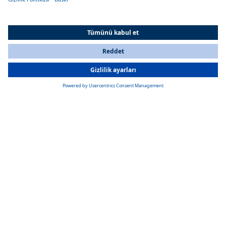
Sürekli sıcak su
Verimli ısıtma sistemi sayesinde kışın bile sürekli sıcak su temini
garanti edilir.
All Countries
You are currently on our website for
Turkey
. To view your local
information, please visit our website for
America
.
Yer ve ağırlık tasarrufu
Isıtıcı gaz yerine dizel kullandığından, gemideki gaz tüplerinin sayısı
azaltılabilir. Isıtıcı gaz yerine dizel kullandığından, teknedeki diğer
eşyalar için yaklaşık 20 kg yük ve yer tasarrufu sağlar.
Gaz tüpü değişimleri azaltıldı