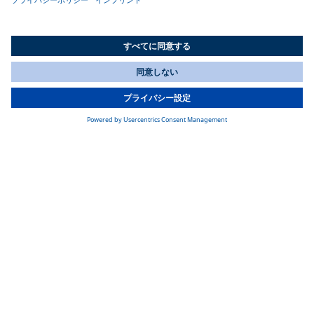
All Countries
You are currently on our website for
Japan
. To view your local
車両インターフェースボックスが通信を
information, please visit our website for
America
.
担当します
バッテリー・システムと車両間の通信は、Webasto Vehicle
Interface Box(VIB)によって管理されます。VIBはバッテリーシ
ステムの電気接続としても機能し、他の電気ユニットを接続
できるようにします。最大10kW の電力を供給するWebasto電
動高電圧ヒーター(HVH)は、全開の客室で快適な気候を確保し
ます。マグニートーは2ドアの2018年型ジープ・ラングラー・
ルビコンをベースに、0-100km /h加速6.8 秒のカスタムメイド
のアキシャルフラックス電気モーターを搭載。
このeモーターは、工場出荷時の6速マニュアルトランスミッシ
ョンとトランスファーケースに組み合わされ、内燃機関のよ
うに作動するクラッチを備えた手動式電動パワートレインと