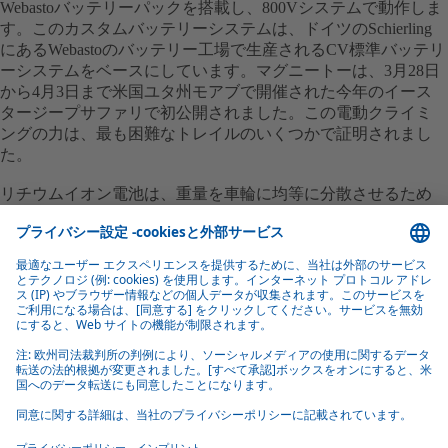
Webastoバッテリーパックを搭載し、800Vシステムで動作しま
す。このカスタムバッテリーシステムは、ドイツのSchierling
にあるWebastoのバッテリー工場で生産されるCV標準バッテリ
ーシステムをベースにしています。マグニートーは、3月28日
から4月3日まで米国ユタ州モアブで開催された今年のイース
タージープサファリで初公開されました。この電動クライミ
ングの力は、最も困難なトレイルのいくつかで証明されまし
た。
リチウムイオン電池は、重量を車輪に均等に分散させるため
にマグニートーの周囲に広がっています。起伏の多い地形や
水場を走行するためのバッテリーを固定する特別なブラケッ
ト。カスタムスキッドプレートは、Webasto標準バッテリーシ
ステムが堅牢なハウジングに埋め込まれているため、オフロ
ードで起こりうる衝撃からバッテリーパックを保護します。