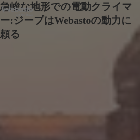
急峻な地形での電動クライマ
ー:ジープはWebastoの動力に
頼る