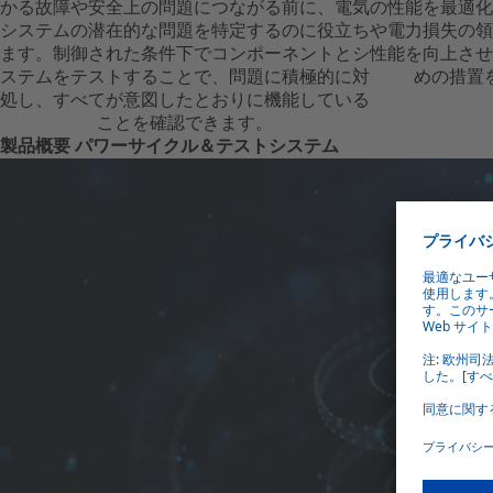
かる故障や安全上の問題につながる前に、電気
の性能を最適化
システムの潜在的な問題を特定するのに役立ち
や電力損失の領
ます。制御された条件下でコンポーネントとシ
性能を向上させ
ステムをテストすることで、問題に積極的に対
めの措置
処し、すべてが意図したとおりに機能している
ことを確認できます。
製品概要 パワーサイクル＆テストシステム