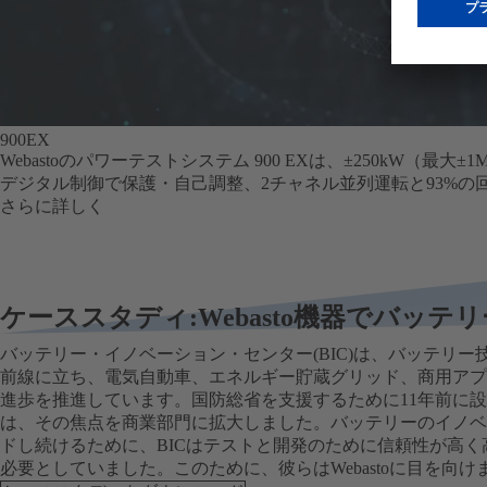
900EX
Webastoのパワーテストシステム 900 EXは、±250
デジタル制御で保護・自己調整、2チャネル並列運転と93%
さらに詳しく
ケーススタディ:Webasto機器でバッ
バッテリー・イノベーション・センター(BIC)は、バッテリー
前線に立ち、電気自動車、エネルギー貯蔵グリッド、商用アプ
進歩を推進しています。国防総省を支援するために11年前に設
は、その焦点を商業部門に拡大しました。バッテリーのイノベ
ドし続けるために、BICはテストと開発のために信頼性が高く
必要としていました。このために、彼らはWebastoに目を向け