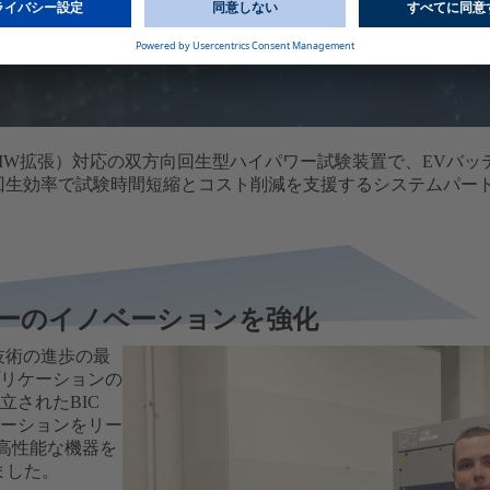
kW（最大±1MW拡張）対応の双方向回生型ハイパワー試験装置で、
の回生効率で試験時間短縮とコスト削減を支援するシステムパー
テリーのイノベーションを強化
技術の進歩の最
リケーションの
立されたBIC
ーションをリー
高性能な機器を
ました。