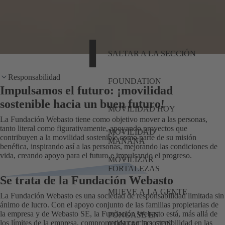
SALTAR A LA SECCIÓN
Responsabilidad
FOUNDATION
Impulsamos el futuro: ¡movilidad
sostenible hacia un buen futuro!
MOVILIDAD HOY
La Fundación Webasto tiene como objetivo mover a las personas,
tanto literal como figurativamente, apoyando proyectos que
MOVILIDAD
contribuyen a la movilidad sostenible como parte de su misión
MAÑANA
benéfica, inspirando así a las personas, mejorando las condiciones de
vida, creando apoyo para el futuro e impulsando el progreso.
MOVILIZAR
FORTALEZAS
Se trata de la Fundación Webasto
MUEVE A LA GENTE
La Fundación Webasto es una sociedad de responsabilidad limitada sin
ánimo de lucro. Con el apoyo conjunto de las familias propietarias de
la empresa y de Webasto SE, la Fundación Webasto está, más allá de
PÓNGASE EN
los límites de la empresa, comprometida con la sostenibilidad en las
CONTACTO CON