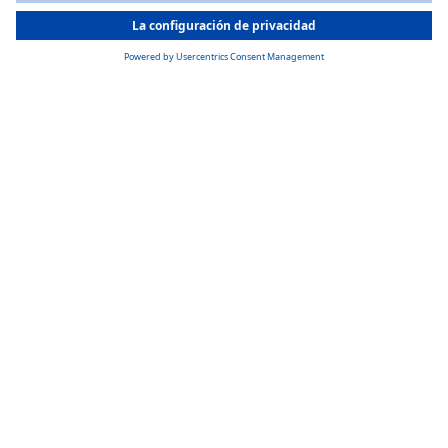
All Countries
You are currently on our website for
Spain
. To view your local
information, please visit our website for
America
.