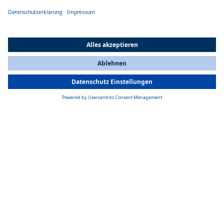
Die Anlagen können horizontal und vertikal an verschiedenen
Positionen im Fahrzeug montiert werden und sind sehr flach und
leicht.
All Countries
You are currently on our website for
Germany
. To view your local
information, please visit our website for
America
.
Anpassbares Design
Das Design lässt sich auf Anfrage an individuelle Wünsche von OEM
anpassen.
Heizsystem
Ergänzend zur Klimaanlage gibt es ein ebenso flaches Heizsystem.
Produktdetails