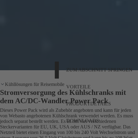
ZUM ABSCHNITT SPRINGEN
Kühllösungen für Reisemobile
VORTEILE
Stromversorgung des Kühlschranks mit
dem AC/DC-Wandler Power Pack
PRODUKTDETAILS
Dieses Power Pack wird als Zubehör angeboten und kann für jeden
von Webasto angebotenen Kühlschrank verwendet werden. Es muss
DOWNLOADS
jedoch separat bestellt werden. Es ist mit vier verschiedenen
Steckervarianten für EU, UK, USA oder AUS / NZ verfügbar. Das
Netzteil bietet einen Eingang von 100 bis 240 Volt Wechselstrom und
einen Ausgang von 26,5 Volt Gleichstrom und kann bis zu 108 Watt