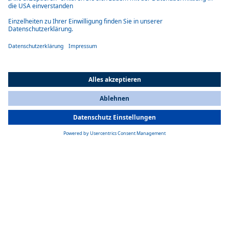
Universelle Steckeranpassung
Mit Versionen für EU, UK, USA und AUS / NZ garantiert
derAC/DC-Wandler weltweite Kompatibilität.
All Countries
You are currently on our website for
Switzerland
. To view your local
information, please visit our website for
America
.
Kompaktes und effizientes Design
Mit einem Gewicht von nur 0,9 kg und Abmessungen von 131 x 35 x
255 mm ist es leicht und benötigt nur wenig Platz.
Produktdetails
Produktspezifikationen
Eingang von 100 – 240 Volt AC
Ausgang von 26,5 Volt DC
Gewicht: 0,9 kg