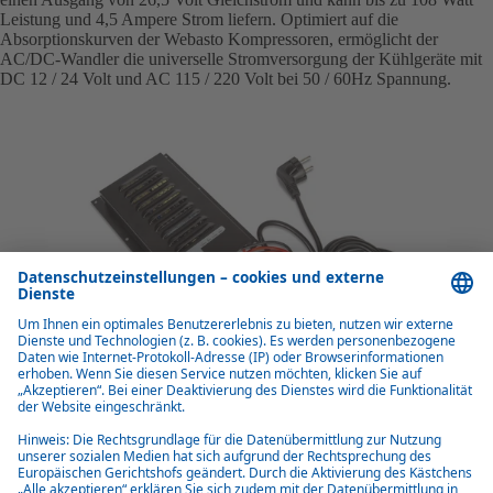
Leistung und 4,5 Ampere Strom liefern. Optimiert auf die
Absorptionskurven der Webasto Kompressoren, ermöglicht der
AC/DC-Wandler die universelle Stromversorgung der Kühlgeräte mit
DC 12 / 24 Volt und AC 115 / 220 Volt bei 50 / 60Hz Spannung.
Vorteile AC/DC-Wandler