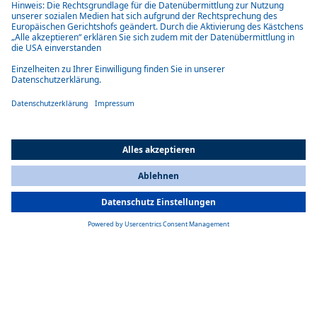
steuern den Betrieb von Schiebedächern, Cabriodächern,
Heizsystemen und Batteriemanagementsystemen.
Sie ermöglichen Sicherheits- und Komfortfunktionen wie z.B.:
Ambiente Beleuchtung in Panoramadächern
Drehzahlregelung für Schiebedachantriebe zur Erzielung eines
gleichmäßigen Bewegungsgeräusches
Bei Heizgeräten: intelligente Anpassung des Verbrennungsprozesses
an die Umgebungsbedingungen (sogenannte Höhenanpassung)
Sicherheitsfeatures wie z.B. Einklemmschutz bei öffenbaren
Dachsystemen
Zentrales Data-Matrix-Light (ermöglicht Projektionen von Bildern und
Videos über Scheinwerfer)
Steuerung von Batteriemanagementsystemen (Ladezustand,
All Countries
Gesundheitszustand, Sicherheitsfunktionen)
You are currently on our website for
Switzerland
. To view your local
Steuerung der Ladung von Batteriezellen in Solardächern
information, please visit our website for
America
.
Wir sind ein mechatronisches
Unternehmen
Webasto hat sich ein breites Innovationsfeld erschlossen und kann
aktuelle und zukünftige Kundenbedürfnisse sowie regulatorische
Anforderungen bedienen. Heute ist die Softwareentwicklung ein
selbstverständlicher Teil unserer Produktentwicklung, die