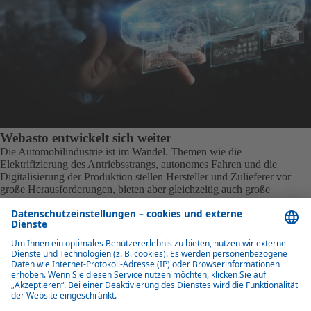
Webasto entwickelt sich weiter
Die Automobilindustrie ist im Wandel. Themen wie die
Elektrifizierung des Antriebsstrangs, autonomes Fahren und die
Digitalisierung der Produktion stellen Hersteller und Zulieferer vor
große Herausforderungen, bieten aber gleichzeitig auch große
Chancen.
Als Technologieunternehmen mit großer Begeisterung für
intelligente und innovative Produkte hat sich Webasto diesen
Herausforderungen gestellt und sich zu einem echten Mechatronik-
Unternehmen entwickelt. Denn mechatronisches Know-how ist
strategischem Know-how.
Deshalb stellt Webasto einen Teil der benötigten elektronischen
Steuergeräte (ECUs) in seinem eigenen Werk in Schaidt (Deutschland)
her und verfügt so über wertvolles Wissen über Design und
Produktion von Steuergeräten. Die von Webasto entwickelten ECUs