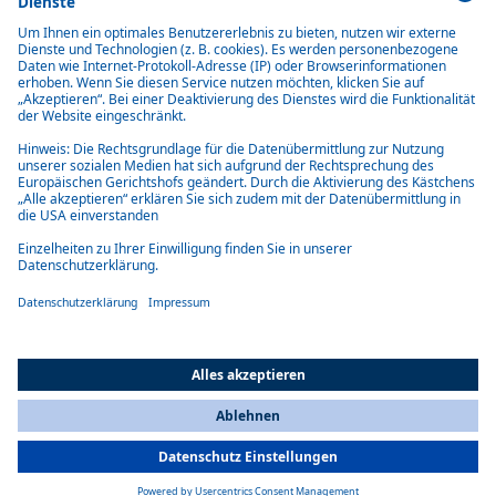
Vorteile der 80-/100-Serie
Maßgeschneidert
Die Schiebedächer der 80-/100-Serie bieten zahlreiche
Anpassungsmöglichkeiten, um perfekte Passform und optimalen Look
für jedes Bootsdesign zu gewährleisten.
Robuste Konstruktion
Die mit Präzision gefertigten Dächer sind einfach zu bedienen,
wasserdicht und äußerst langlebig.
All Countries
You are currently on our website for
Switzerland
. To view your local
information, please visit our website for
America
.