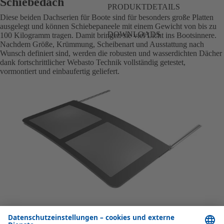
Schiebedach
PRODUKTDETAILS
Diese beiden Dachserien für Boote sind für besonders große Platten
ausgelegt und können Schiebepaneele mit einem Gewicht von bis zu
DOWNLOADS
100 Kilogramm tragen. Damit bringen sie viel Licht ins Bootsinnere.
Nachdem Größe, Krümmung, Scheibenart und Ausstattung nach
Wunsch definiert sind, werden die robusten und wasserdichten Dächer
dank fortschrittlicher Webasto Technik vollständig getestet,
vormontiert und einbaufertig geliefert.