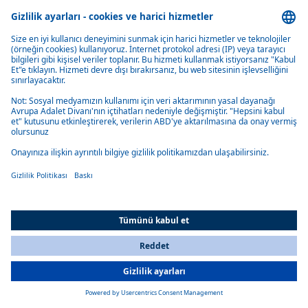
Özelleştirilebilir
80-/100-Serisi açılır tavanlar, mükemmel bir uyum sağlamak ve her
türlü tekne tasarımını aramak için çok sayıda kişiselleştirme seçeneği
sunar.
Sağlam yapı
Hassas mühendislik ürünü tavanların kullanımı kolay, su geçirmez ve
All Countries
son derece dayanıklıdır.
You are currently on our website for
Turkey
. To view your local
information, please visit our website for
America
.