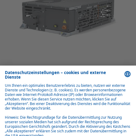
Vorteile electrical Battery Thermal
Management (eBTM)
Universell einsetzbar