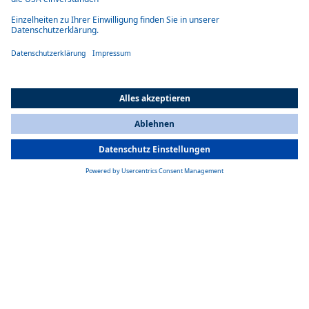
Plug-&-Play-Lösung in einem Gerät für das Thermomanagement von
wassergekühlten Antriebsbatterien.
Kompaktes Gerät
Alle Komponenten für Kühl- und Heizkreisläufe, elektrische
All Countries
You are currently on our website for
Switzerland
. To view your local
Wasserpumpen und Steuereinheiten sind komplett im kompakten
information, please visit our website for
America
.
Design des eBTM enthalten.
Mehr Reichweite
Erhöhung der Reichweite um bis zu 8,9 Prozent.