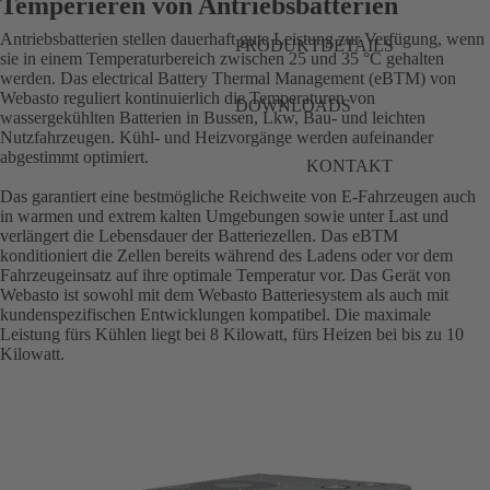
Temperieren von Antriebsbatterien
Antriebsbatterien stellen dauerhaft gute Leistung zur Verfügung, wenn
PRODUKTDETAILS
sie in einem Temperaturbereich zwischen 25 und 35 °C gehalten
werden. Das electrical Battery Thermal Management (eBTM) von
Webasto reguliert kontinuierlich die Temperaturen von
DOWNLOADS
wassergekühlten Batterien in Bussen, Lkw, Bau- und leichten
Nutzfahrzeugen. Kühl- und Heizvorgänge werden aufeinander
abgestimmt optimiert.
KONTAKT
Das garantiert eine bestmögliche Reichweite von E-Fahrzeugen auch
in warmen und extrem kalten Umgebungen sowie unter Last und
verlängert die Lebensdauer der Batteriezellen. Das eBTM
konditioniert die Zellen bereits während des Ladens oder vor dem
Fahrzeugeinsatz auf ihre optimale Temperatur vor. Das Gerät von
Webasto ist sowohl mit dem Webasto Batteriesystem als auch mit
kundenspezifischen Entwicklungen kompatibel. Die maximale
Leistung fürs Kühlen liegt bei 8 Kilowatt, fürs Heizen bei bis zu 10
Kilowatt.