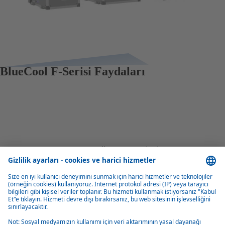
BlueCool F-Serisi Faydaları
Yüksek soğutma kapasitesi
Saatte 84 kBTU'ya kadar soğutma kapasitesine sahip üniteler büyük
yatlar için de uygundur.