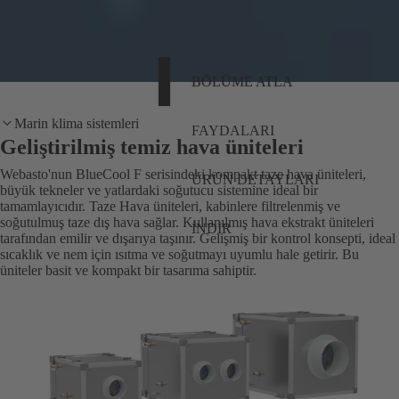
BÖLÜME ATLA
Marin klima sistemleri
FAYDALARI
Geliştirilmiş temiz hava üniteleri
Webasto'nun BlueCool F serisindeki kompakt taze hava üniteleri,
ÜRÜN DETAYLARI
büyük tekneler ve yatlardaki soğutucu sistemine ideal bir
tamamlayıcıdır. Taze Hava üniteleri, kabinlere filtrelenmiş ve
soğutulmuş taze dış hava sağlar. Kullanılmış hava ekstrakt üniteleri
İNDIR
tarafından emilir ve dışarıya taşınır. Gelişmiş bir kontrol konsepti, ideal
sıcaklık ve nem için ısıtma ve soğutmayı uyumlu hale getirir. Bu
üniteler basit ve kompakt bir tasarıma sahiptir.