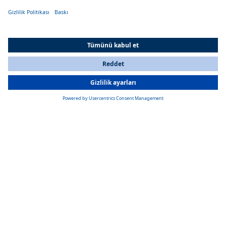
Optimum entegrasyon
Klima sistemleri çeşitli araçlara, örneğin gösterge panelinin altına,
tavan kaplamasına veya arka panele esnek bir şekilde entege edilebilir.
All Countries
You are currently on our website for
Turkey
. To view your local
information, please visit our website for
America
.
Isıtma fonksiyonu
Oslo, Norway ve Paris modelleri ek bir ısıtma fonksiyonuna sahiptir.
Ürün Detayları
Ürün Özellikleri
6,2 ila 7,7 kW arasında SOĞUTMA kapasitesi
Isıtma kapasitesi (bazı modellerde): 6,3 - 10,2 kW
Nominal gerilim: 12/24 V
Boyutlar U x G x Y (mm) / ağırlık (kg):