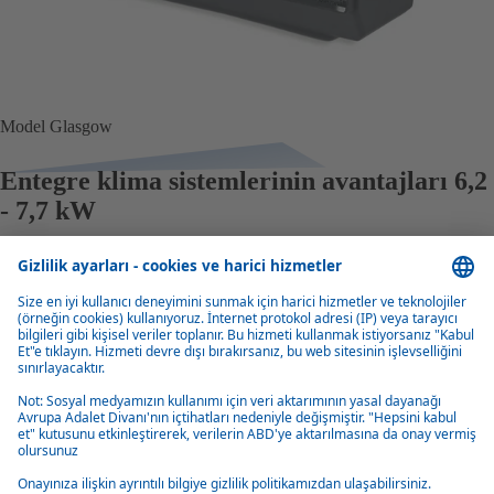
Model Glasgow
Entegre klima sistemlerinin avantajları 6,2
- 7,7 kW
Üstün kalite
Boyutlarına oranla, entegre klima üniteleri yüksek verimli, dayanıklı ve
az bakım gerektirir.