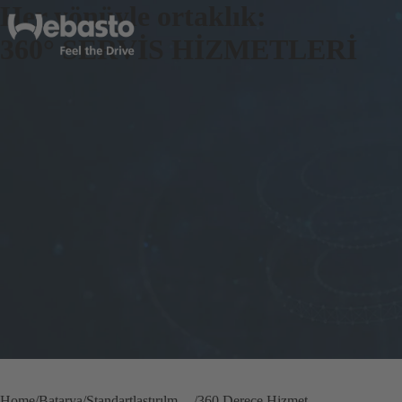
Her yönüyle ortaklık:
360° SERVİS HİZMETLERİ
Home
Batarya
Standartlaştırılmış Batarya & Termo Yönetim
360 Derece Hizmet