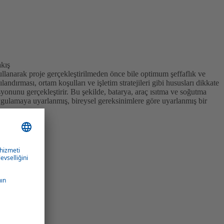
akış
llanarak proje gerçekleştirilmeden önce bile optimum şeffaflık ve
andırması, ortam koşulları ve işletim stratejileri gibi hususları dikkate
syonunu gerçekleştirir. Bu şekilde, batarya, araç ısıtma ve soğutma
ygulamaya uyarlanmış, bireysel gereksinimlere göre uyarlanmış bir