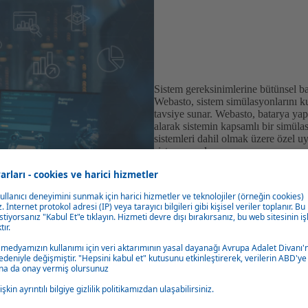
Sistem gereksinimlerine bütünsel b
Webasto, sistem simülasyonlarını ku
tavsiye sunar. Webasto, batarya yapıl
alarak sistemin kapsamlı bir simüla
sistemleri dahil olmak üzere özel u
sistem sunulur.