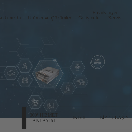
Basın
Kariyer
akkımızda
Ürünler ve Çözümler
Gelişmeler
Servis
360° HIZMET
INDIR
BIZE ULAŞIN
ANLAYIŞI