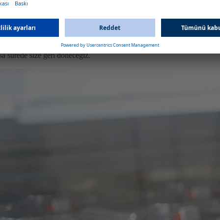
estek olabileceği hakkında daha fazla bilgi
sa sürede size geri döneceğiz.