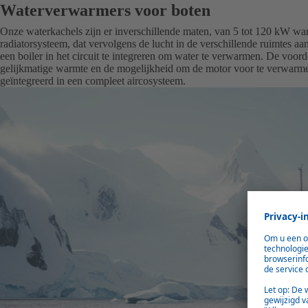
Waterverwarmers voor boten
Onze waterkachels
zijn er in
verschillende maten
,
van 5 tot 120 kW war
radiatorsysteem, dat vervolgens de lucht in de verschillende ruimtes 
een boiler in het circuit te integreren om water te verwarmen. De voo
gelijkmatige warmte en de mogelijkheid om de motor voor te verwar
geïntegreerd in een compleet aircosysteem.