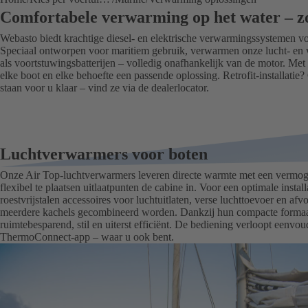
Comfortabele verwarming op het water – z
Webasto biedt krachtige diesel- en elektrische verwarmingssystemen vo
Speciaal ontworpen voor maritiem gebruik, verwarmen onze lucht- en
als voortstuwingsbatterijen – volledig onafhankelijk van de motor. Me
elke boot en elke behoefte een passende oplossing. Retrofit-installatie
staan voor u klaar – vind ze via de dealerlocator.
Luchtverwarmers voor boten
Onze Air Top-luchtverwarmers leveren directe warmte met een vermoge
flexibel te plaatsen uitlaatpunten de cabine in. Voor een optimale insta
roestvrijstalen accessoires voor luchtuitlaten, verse luchttoevoer en a
meerdere kachels gecombineerd worden. Dankzij hun compacte formaa
ruimtebesparend, stil en uiterst efficiënt. De bediening verloopt eenvou
ThermoConnect-app – waar u ook bent.