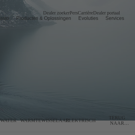
Dealer zoeker
Pers
Carrière
Dealer portaal
asto
Producten & Oplossingen
Evoluties
Services
TERUG
WATER
WARMTEWISSELAAR
ELEKTRISCH
NAAR
OVERZICHT