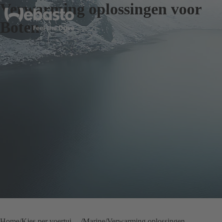
Verwarming oplossingen voor
Boten
Home
Kies per voertuigoplossing
Marine
Verwarming oplossingen