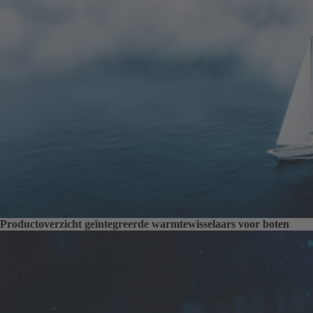
Productoverzicht geïntegreerde warmtewisselaars voor boten