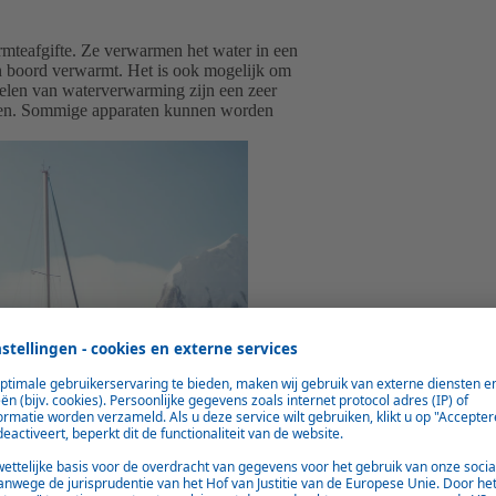
mteafgifte
.
Ze verwarmen het water in een
aan boord verwarmt. Het is ook mogelijk om
rdelen van waterverwarming zijn een zeer
men. Sommige apparaten kunnen worden
Belangrijkste feiten
Compact formaat
Diesel of HVO als brandstof
Efficiënt en emissiearm
Erg stil
Veel inbouwvarianten