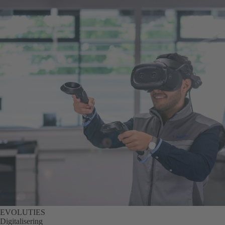
EVOLUTIES
Digitalisering