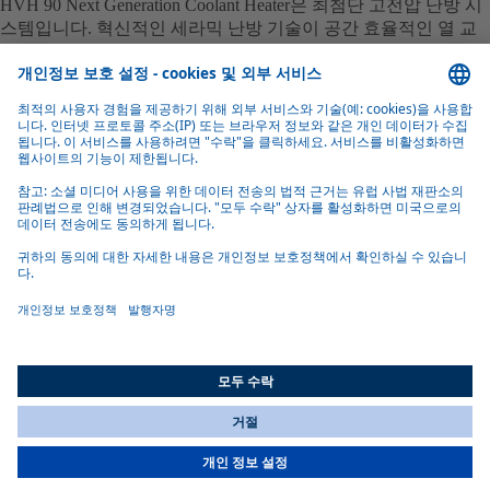
HVH 90 Next Generation Coolant Heater은 최첨단 고전압 난방 시
스템입니다. 혁신적인 세라믹 난방 기술이 공간 효율적인 열 교
환기에 통합되어 있으며, 400볼트와 800볼트 차량 구조 모두에
적합하도록 설계되었습니다.
전동화
참고 사례
전세계 전동화 레퍼런스: Webasto의 시스템 파트너십으로 Fendt
700 Vario 전기 트랙터, Dieseko Woltmann 드릴러, Goldhofer
BISON E 등에서 배터리·열관리·전력 통합 솔루션으로 무배출
모빌리티 전환을 가속화
All Countries
You are currently on our website for
Korea
. To view your local
information, please visit our website for
America
.