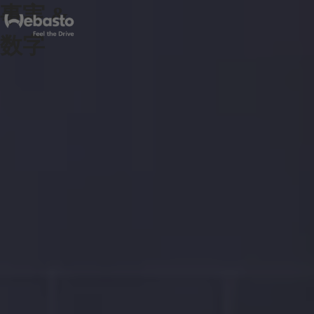
事実 &
数字