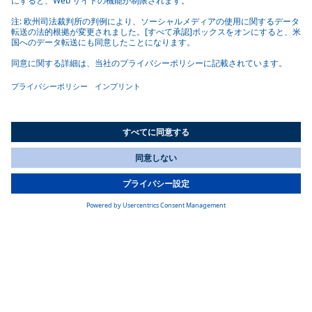
業績
All Countries
研究開発費
You are currently on our website for
Japan
. To view your local
革新的なテクノロジー企業として、研究開発への支出は近
information, please visit our website for
America
.
年、売上高の7〜8%で一定に保たれています。2025年には、総
額2億8,000万ユーロに達しました。