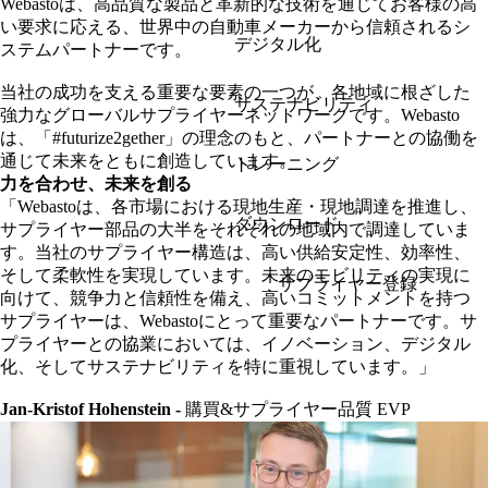
Webastoは、高品質な製品と革新的な技術を通じてお客様の高
い要求に応える、世界中の自動車メーカーから信頼されるシ
デジタル化
ステムパートナーです。
当社の成功を支える重要な要素の一つが、各地域に根ざした
サステナビリティ
強力なグローバルサプライヤーネットワークです。Webasto
は、
「#futurize2gether」
の理念のもと、パートナーとの協働を
通じて未来をともに創造しています。
トレーニング
力を合わせ、未来を創る
「Webastoは、各市場における現地生産・現地調達を推進し、
ダウンロード
サプライヤー部品の大半をそれぞれの地域内で調達していま
す。当社のサプライヤー構造は、高い供給安定性、効率性、
そして柔軟性を実現しています。未来のモビリティの実現に
サプライヤー登録
向けて、競争力と信頼性を備え、高いコミットメントを持つ
サプライヤーは、Webastoにとって重要なパートナーです。サ
プライヤーとの協業においては、イノベーション、デジタル
化、そしてサステナビリティを特に重視しています。」
Jan-Kristof Hohenstein -
購買&サプライヤー品質 EVP