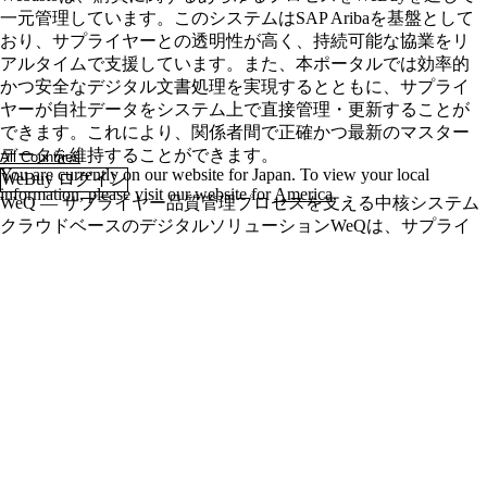
一元管理しています。このシステムはSAP Aribaを基盤として
おり、サプライヤーとの透明性が高く、持続可能な協業をリ
アルタイムで支援しています。また、本ポータルでは効率的
かつ安全なデジタル文書処理を実現するとともに、サプライ
ヤーが自社データをシステム上で直接管理・更新することが
できます。これにより、関係者間で正確かつ最新のマスター
データを維持することができます。
All Countries
You are currently on our website for
Japan
. To view your local
WeBuy ログイン
information, please visit our website for
America
.
WeQ ― サプライヤー品質管理プロセスを支える中核システム
クラウドベースのデジタルソリューションWeQは、サプライ
ヤー品質管理に関するWebastoとサプライヤー間の連携を効率
化・簡素化します。本ポータルでは、重要なプロジェクト情
報に場所や時間を問わずアクセスできるため、タスクの計
画・管理・進捗管理を効率的に実施することが可能です。さ
らに、問題解決や生産部品承認に活用できる標準化プロセス
と支援ツールを搭載しています。
WeQ ログイン
サプライチェーン全体の連携を支えるソリューション
本Web-EDIソリューションにより、Webastoと直接システム連
携していないサプライヤーも、効率的かつシームレスに
Webastoとの協業を行うことができます。