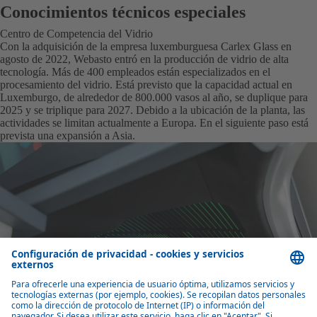
Conocimientos técnicos especiales
Centro de Competencia del Vidrio
Con la adquisición de la empresa luxemburguesa Carlex Glass en
agosto de 2022, Webasto entró en la producción de vidrio de alta
tecnología. Más de 400 empleados están especializados en el
procesamiento del vidrio. Está previsto que la capacidad actual en
Luxemburgo, de alrededor de 800.000 vasos al año, se duplique para
2025 y se triplique para 2027. Debido a la ubicación de la planta, las
actividades se limitan actualmente a Europa. En el siguiente paso está
prevista una expansión a Asia.