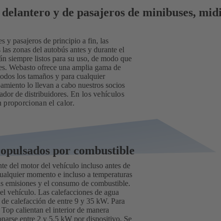
 delantero y de pasajeros de minibuses, mid
 y pasajeros de principio a fin, las
 las zonas del autobús antes y durante el
tán siempre listos para su uso, de modo que
iles. Webasto ofrece una amplia gama de
odos los tamaños y para cualquier
pamiento lo llevan a cabo nuestros socios
ador de distribuidores.
En los vehículos
n proporcionan el calor.
ropulsados por combustible
nte del motor del vehículo incluso antes de
cualquier momento e incluso a temperaturas
las emisiones y el consumo de combustible.
del vehículo. Las calefacciones de agua
de calefacción de entre 9 y 35 kW. Para
 Top calientan el interior de manera
ionarse entre 2 y 5,5 kW por dispositivo. Se