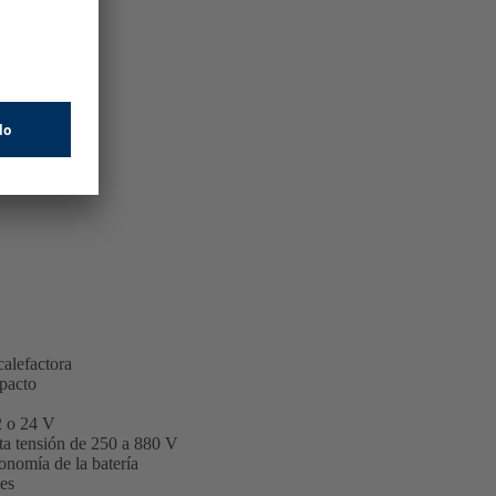
calefactora
pacto
2 o 24 V
lta tensión de 250 a 880 V
onomía de la batería
les