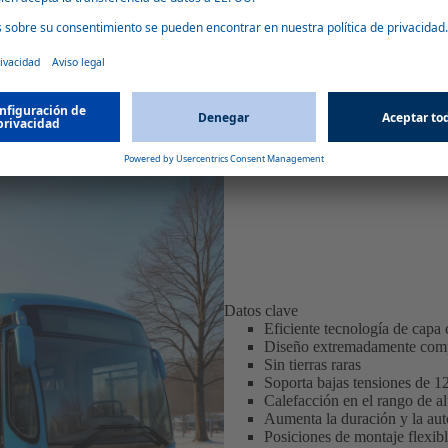
éctricos
con potencias caloríficas de entre 5 y 12
 dispositivos que ahorran espacio
rdidas (más del 95 por ciento). Todos los
 voltaje e interfaces de comunicación. Los
 compartimentos delantero y de pasajeros,
a de las baterías de tracción. Esto tiene
Datos clave
Eficiente tecnología de capa 
Diseño extremadamente com
Sin tierras raras
Soporta bajas tensiones de 1
Calefacción en el rango de a
Aumenta la duración y la aut
Posiciones de montaje flexib