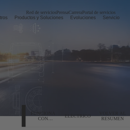
Red de servicios
Prensa
Carrera
Portal de servicios
tros
Productos y Soluciones
Evoluciones
Servicio
FUNCIONA
VOLVER AL
ELÉCTRICO
CON
RESUMEN
COMBUSTIBLE