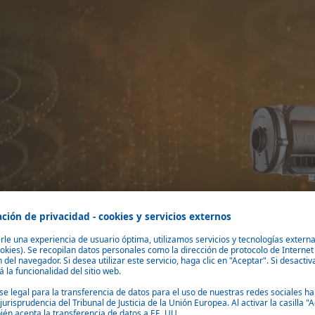
–15 kW, 12/24V, compatible HVO/GTL, para maquinaria, autobuses y ca