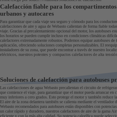
Calefacción fiable para los compartimentos
urbanos y autocares
Para garantizar que cada viaje sea seguro y cómodo para los conductores
calefacciones de aire y agua de Webasto calientan de forma fiable todas
viaje. Gracias al precalentamiento opcional del motor, los autobuses es
los horarios se pueden cumplir incluso en condiciones climáticas difíc
calefactores extremadamente robustos. Podemos equipar autobuses de t
aplicación, ofreciendo soluciones completas personalizables. El reequi
instaladores de su zona, que puede encontrar a través de nuestro localiz
eléctricos, nuestros potentes y compactos calefactores de alta tensió
Soluciones de calefacción para autobuses p
Las calefacciones de agua Webasto precalientan el circuito de refrigera
que comience el viaje, para garantizar que el motor pueda arrancar en 
muy inferiores a cero grados. Esto protege el motor y también reduce 
El aire de la zona delantera también se calienta mediante el ventilador 
Webasto recomendados para autobuses están disponibles con potencias 
un calor rápido y duradero, nuestros calefactores de aire de la gama Air
eficiente y con la más alta calidad. Su potencia calorífica puede selecc