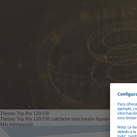
Thermo Top Pro 120/150
Thermo Top Pro 120/150: calefactor estacionario líquido Webasto 12
Más información