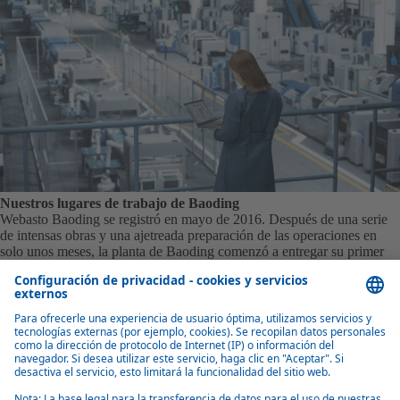
Nuestros lugares de trabajo de Baoding
Webasto Baoding se registró en mayo de 2016. Después de una serie
de intensas obras y una ajetreada preparación de las operaciones en
solo unos meses, la planta de Baoding comenzó a entregar su primer
techo panorámico a su primer cliente en diciembre de 2016 y ganó la
fama de "Baoding Speed". La planta de Baoding fue galardonada con
el "Best Plabnt" y el "Global Quality Award" por Webasto Group en
2024 por su excelente rendimiento operativo y su pasión por la calidad
y la innovación.
Buen transporte
La red de transporte alrededor de la planta de Baoding hace que su
visita sea muy fácil. Se encuentra junto a la autopista G5 Beijing-
Kunming y la autopista G18 Rongcheng-Wuhai. Se tarda 40 minutos