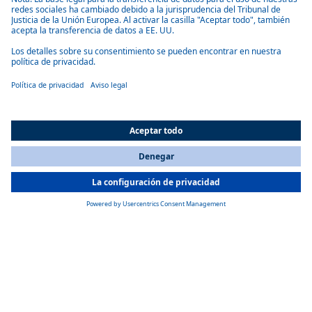
en llegar en el tren Express a la estación de tren de Baoding East y se
puede llegar a la estación de tren de Beijing West en 40 minutos desde
allí. Cuesta unos 90 minutos desde la planta de Baoding hasta el
aeropuerto internacional de Pekín Daxing.
All Countries
You are currently on our website for
Spain
. To view your local
information, please visit our website for
America
.