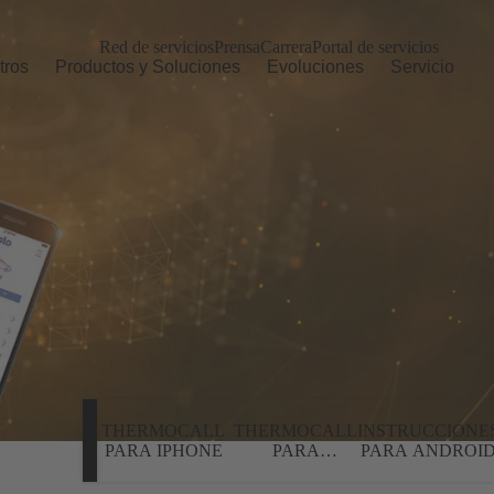
Red de servicios
Prensa
Carrera
Portal de servicios
tros
Productos y Soluciones
Evoluciones
Servicio
THERMOCALL
THERMOCALL
INSTRUCCIONE
PARA IPHONE
PARA
PARA ANDROI
ANDROID