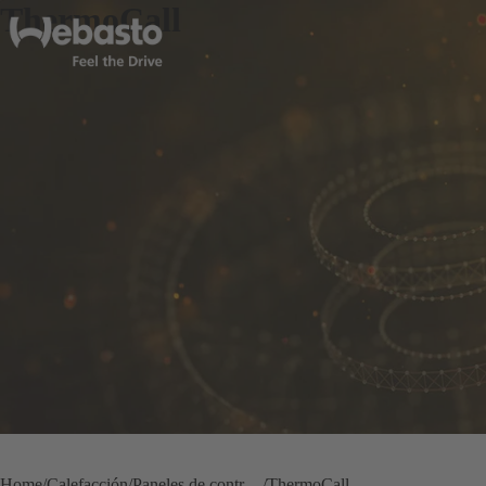
ThermoCall
Home
Calefacción
Paneles de control para calefacciones
ThermoCall