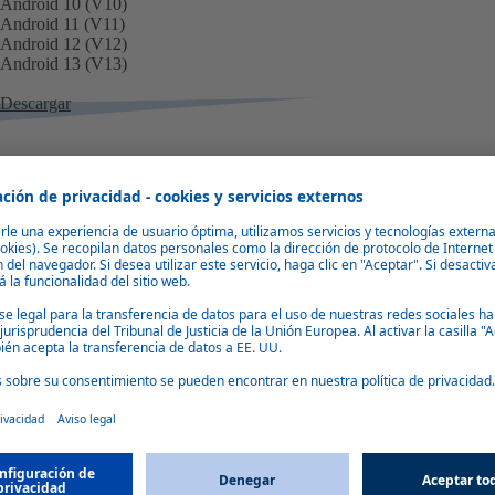
Android 10 (V10)
Android 11 (V11)
Android 12 (V12)
Android 13 (V13)
Descargar
de Android
éfono". Selecciónalo.
Android". Ahora encontrará su versión
y actívala. Ahora puede instalar
icia el proceso de instalación.