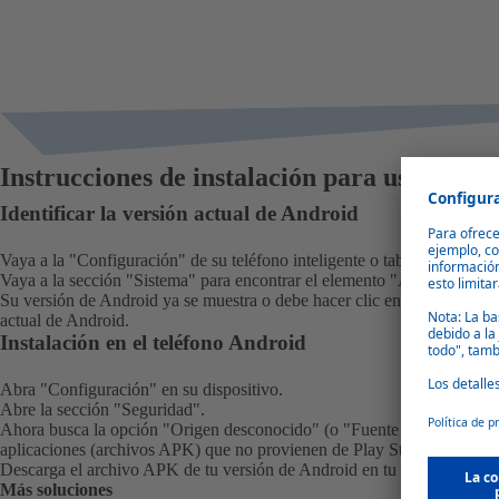
Instrucciones de instalación para usuarios 
Identificar la versión actual de Android
Vaya a la "Configuración" de su teléfono inteligente o tableta.
Vaya a la sección "Sistema" para encontrar el elemento "Acerca del tel
Su versión de Android ya se muestra o debe hacer clic en "Versión de 
actual de Android.
Instalación en el teléfono Android
Abra "Configuración" en su dispositivo.
Abre la sección "Seguridad".
Ahora busca la opción "Origen desconocido" (o "Fuente desconocida") 
aplicaciones (archivos APK) que no provienen de Play Store.
Descarga el archivo APK de tu versión de Android en tu dispositivo e in
Más soluciones