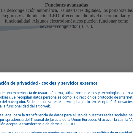
Funciones avanzadas
La descongelación automática, las interfaces digitales, los portabotellas
seguros y la iluminación LED ofrecen un alto nivel de comodidad y
funcionalidad. Algunos electrodomésticos pueden funcionar como
nevera o congelador (-6 °C).
x 379 x 497
57 x 560
x 452 x 525
57 x 560