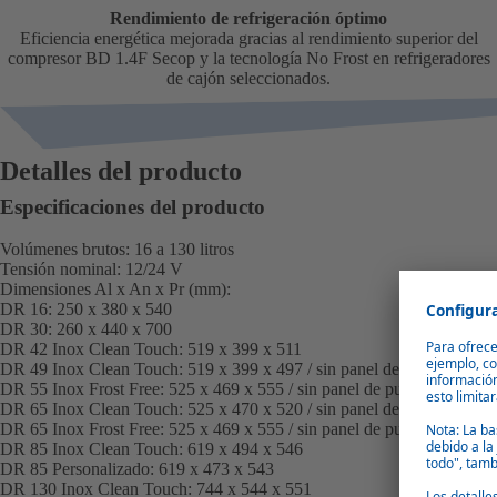
Rendimiento de refrigeración óptimo
Eficiencia energética mejorada gracias al rendimiento superior del
compresor BD 1.4F Secop y la tecnología No Frost en refrigeradores
de cajón seleccionados.
Detalles del producto
Especificaciones del producto
Volúmenes brutos: 16 a 130 litros
Tensión nominal: 12/24 V
Dimensiones Al x An x Pr (mm):
DR 16:
250 x 380 x 540
DR 30:
260 x 440 x 700
DR 42 Inox Clean Touch:
519 x 399 x 511
DR 49 Inox Clean Touch:
519 x 399 x 497 / sin panel de puerta: 519 
DR 55 Inox Frost Free:
525 x 469 x 555 / sin panel de puerta: 525 x 4
DR 65 Inox Clean Touch:
525 x 470 x 520 / sin panel de puerta: 525 
DR 65 Inox Frost Free:
525 x 469 x 555 / sin panel de puerta: 525 x 4
DR 85 Inox Clean Touch:
619 x 494 x 546
DR 85 Personalizado:
619 x 473 x 543
DR 130 Inox Clean Touch:
744 x 544 x 551