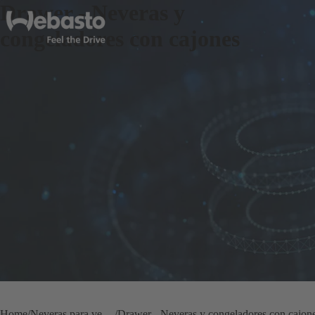
Drawer - Neveras y
congeladores con cajones
Home
Neveras para vehículos recreativos
Drawer - Neveras y congeladores con cajon