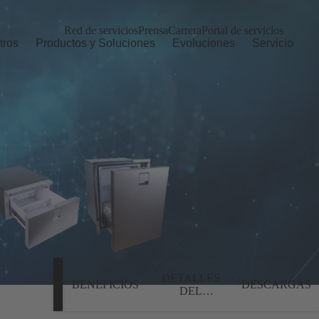
Red de servicios
Prensa
Carrera
Portal de servicios
tros
Productos y Soluciones
Evoluciones
Servicio
DETALLES
BENEFICIOS
DESCARGAS
DEL
PRODUCTO