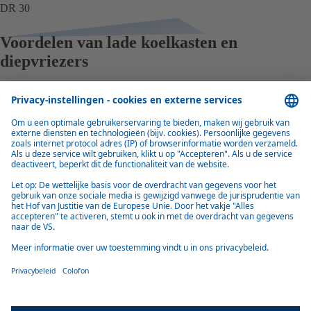
DR 30
Voordelen van lade koelkasten en
diepvriezers
Optimale koelprestaties
Verbeterde energie-efficiëntie dankzij de superieure prestaties van de
BD 1.4F Secop-compressor en de No Frost-technologie in koelkasten
met geselecteerde lades.
Geavanceerde functies