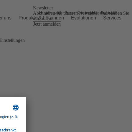
Newsletter
Händlersuche
Presse
Karriere
Händlerportal
Abonnieren Sie unseren Newsletter und bleiben Sie
r uns
Produkte & Lösungen
Evolutionen
Services
informiert.
Jetzt anmelden
Einstellungen