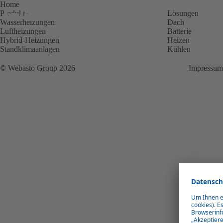
Home
Produkte
Lösungen
Wasserheizungen
Dach
Luftheizungen
Batterie
Hybrid-Heizungen
Heizen
Standklimaanlagen
Kühlen
© Webasto Group 2026
Impressum